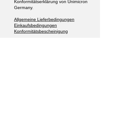
Konformitätserklärung von Unimicron
Germany.
Allgemeine Lieferbedingungen
Einkaufsbedingungen
Konformitätsbescheinigung
Unsere Kontaktdaten
Adresse:
Am Holländer See 70
47608 Geldern
Germany
Tel:
+49 (0) 28 31 - 3 94-0
E-Mail:
info@unimicron.de
Impressum
Datenschutz
AGB
© Copyright 2025 Unimicron Germany GmbH