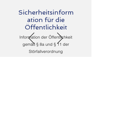
Sicherheitsinform
ation für die
Öffentlichkeit
Information der Öffentlichkeit
gemäß § 8a und § 11 der
Störfallverordnung
Mehr erfahren
Our contact details
Address:
Am Holländer See 70
47608 Geldern
Germany