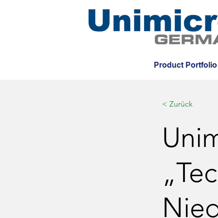
Product Portfolio
< Zurück
Unim
„Te
Nied