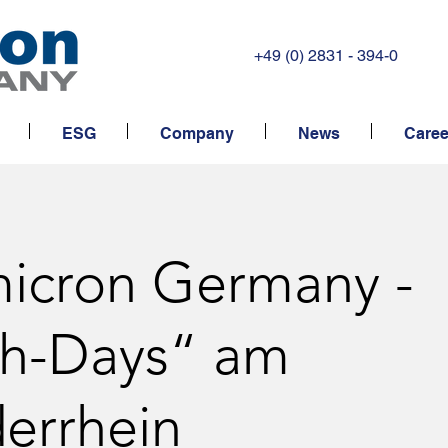
+49 (0) 2831 - 394-0
ESG
Company
News
Caree
icron Germany -
ch-Days“ am
errhein