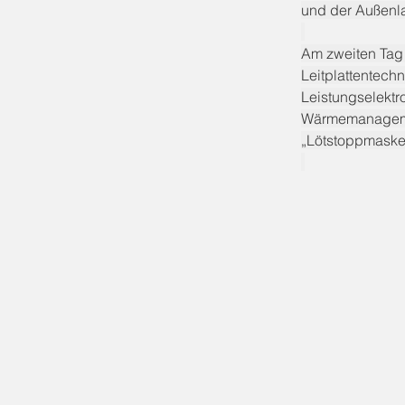
und der Außenla
Am zweiten Tag 
Leitplattentechn
Leistungselektr
Wärmemanagemen
„Lötstoppmaske“