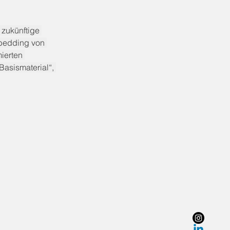
zukünftige 
mbedding von 
ierten 
asismaterial“, 